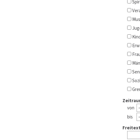
Spir
Ver
Mus
Jug
Kind
Erw
Fra
Män
Sen
Sozi
Gre
Zeitrau
von
bis
Freitext