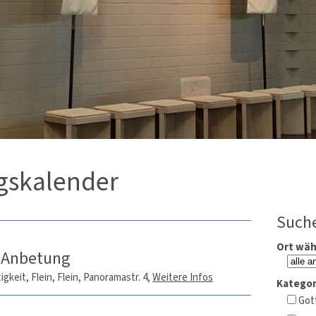
gskalender
Suche
Ort wäh
e Anbetung
igkeit, Flein,
Flein, Panoramastr. 4
,
Weitere Infos
Kategor
Got