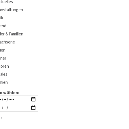
ituelles
anstaltungen
ik
end
er & Familien
achsene
uen
ner
ioren
ales
mien
m wählen:
: